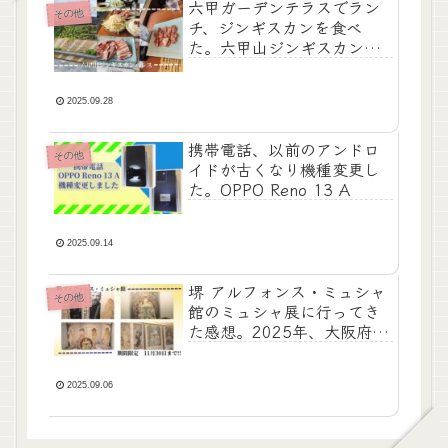
六甲ガーデンテラスでラン
その他
チ、ジンギスカンを食べ
た。六甲山ジンギスカンパ
レス
2025.09.28
携帯電話、以前のアンドロ
その他
イドが古くなり機種変更し
た。OPPO Reno 13 A
2025.09.14
堺 アルフォンス・ミュシャ
その他
館のミュシャ展に行ってき
た感想。2025年、大阪府堺
市
2025.09.06