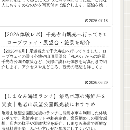
人におすすめなのかを写真付きで紹介します。宿泊を検討
している方はぜひ参考にしてください。
2026.07.18
【2026体験レポ】千光寺山観光へ行ってきた
｜ロープウェイ・展望台・絶景を紹介
【2026年6月】尾道観光で千光寺山へ行ってきました。ロ
ープウェイの乗り心地や山頂展望台「PEAK」からの絶景、
千光寺公園の散策など、実際に訪れた体験を写真付きで紹
介します。アクセスや見どころ、観光の感想も詳しくまと
めているので、尾道旅行や千光寺山観光を計画している方
はぜひ参考にしてください。
2026.06.29
【しまなみ海道ランチ】能島水軍の海鮮丼を
実食｜亀老山展望公園観光後におすすめ
亀老山展望公園観光後のランチに能島水軍を利用した体験
レポです。海鮮丼セットや刺身定食、宮窪鯛めしの実食感
想、店内の様子や混雑状況を紹介。しまなみ海道で新鮮な
海鮮料理を楽しみたい方はぜひ参考にしてください。