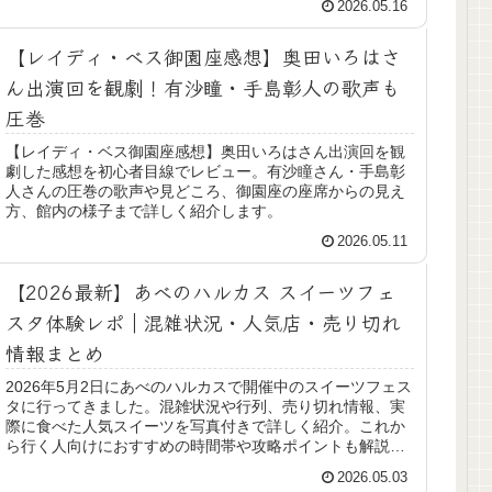
2026.05.16
【レイディ・ベス御園座感想】奥田いろはさ
ん出演回を観劇！有沙瞳・手島彰人の歌声も
圧巻
【レイディ・ベス御園座感想】奥田いろはさん出演回を観
劇した感想を初心者目線でレビュー。有沙瞳さん・手島彰
人さんの圧巻の歌声や見どころ、御園座の座席からの見え
方、館内の様子まで詳しく紹介します。
2026.05.11
【2026最新】あべのハルカス スイーツフェ
スタ体験レポ｜混雑状況・人気店・売り切れ
情報まとめ
2026年5月2日にあべのハルカスで開催中のスイーツフェス
タに行ってきました。混雑状況や行列、売り切れ情報、実
際に食べた人気スイーツを写真付きで詳しく紹介。これか
ら行く人向けにおすすめの時間帯や攻略ポイントも解説し
ます。
2026.05.03