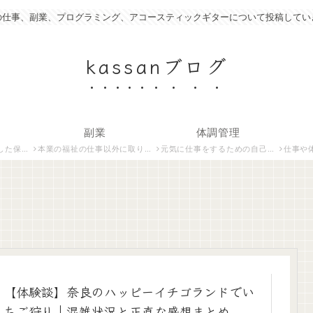
の仕事、副業、プログラミング、アコースティックギターについて投稿してい
kassanブログ
副業
体調管理
いて紹介します。
本業の福祉の仕事以外に取り組んでいる仕事について紹介します。
元気に仕事をするための自己管理術について説明します。
仕事や体調管
【体験談】奈良のハッピーイチゴランドでい
ちご狩り｜混雑状況と正直な感想まとめ