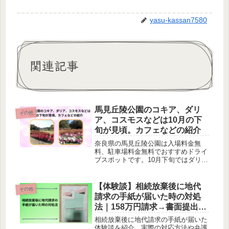
yasu-kassan7580
関連記事
馬見丘陵公園のコキア、ダリ
その他
ア、コスモスなどは10月の下
旬が見頃。カフェなどの紹介
奈良県の馬見丘陵公園は入場料金無
料、駐車場料金無料でおすすめドライ
ブスポットです。10月下旬ではダリア
やコスモス、コキアなど見どころがた
くさんあります。
【体験談】相続放棄後に地代
その他
請求の手紙が届いた時の対処
法｜158万円請求→書面提出で
解決
相続放棄後に地代請求の手紙が届いた
体験談を紹介。実際の対応方法や弁護