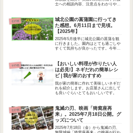
士への相談内容、注意点をわかりやす
くまとめました。
城北公園の菖蒲園に行ってき
その他
た感想。6月11日まで見頃。
【2025年】
2025年5月後半に城北公園の菖蒲を観
に行きました。園内はとても過ごしや
すくて気持ちが良かったです。今年は
6月11日まで行われているのでぜひ、
行かれてみてはいかがでしょうか。
【おいしい料理が作りたい人
その他
は必見!】ネギだれの簡単レシ
ピ | 我が家のおすすめ
我が家の簡単に作れて美味しいネギだ
れを紹介します。お店屋さんに出して
も良いぐらいとてもおいしいです。
鬼滅の刃、映画「猗窩座再
その他
来」。2025年7月18日公開。グ
ッズについて
2025年7月18日（金）から鬼滅の刃、
無限城編「猗窩座再来」の映画が行わ