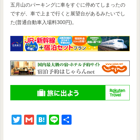
五月山のパーキングに車をすぐに停めてしまったの
ですが、車で上まで行くと展望台があるみたいでし
た(普通自動車入場料300円)。
T
G
H
Li
共
wi
m
at
n
有
tt
ail
e
e