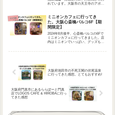
れています。大阪市の天王寺のアポロ
シネマでグッズを見に行きました。実
用的なクリアファイルや付箋、キーホ
ルダーなどとてもかっこいいです。
ミニオンカフェに行ってき
その他
た。大阪心斎橋パルコ6F【期
間限定】
2024年8月後半、心斎橋パルコの6Fで
ミニオンカフェに行ってきました。店
内はミニオンでいっぱい、グッズも販
売していてミニオンファンの方はぜひ
1度、行くことおすすめします。
大阪府池田市の不死王閣の伏尾温泉
に行ってきた感想。とてもおすすめ!
大阪府門真市にあるららぽーと門真
店でLOGOS CAFE & HIROBAに行っ
てきた感想