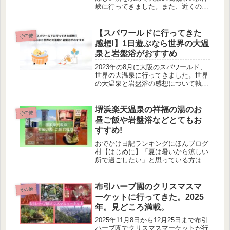
峡に行ってきました。また、近くのカ
フェ(希志庵)でランチを食べました。
この記事では摂津峡と近くのカフェに
行ってきた感想について執筆していま
【スパワールドに行ってきた
その他
す。
感想!】1日遊ぶなら世界の大温
泉と岩盤浴がおすすめ
2023年の8月に大阪のスパワールド、
世界の大温泉に行ってきました。世界
の大温泉と岩盤浴の感想について執筆
しています。スパワールドではプール
やジムなどもあり、1日過ごすのに最
適です。私自身、岩盤浴で心身のリフ
堺浜楽天温泉の祥福の湯のお
その他
レッシュができました。
昼ご飯や岩盤浴などとてもお
すすめ!
おでかけ日記ランキングにほんブログ
村【はじめに】「夏は暑いから涼しい
所で過ごしたい」と思っている方は多
いのではないでしょうか。私は休日を
屋内でゆっくり過ごしたいときは岩盤
浴に行くことがあります。今まで行っ
布引ハーブ園のクリスマスマ
その他
てみたところも良かったのですが、ネ
ーケットに行ってきた。2025
ッ...
年。見どころ満載。
2025年11月8日から12月25日まで布引
ハーブ園でクリスマスマーケットが行