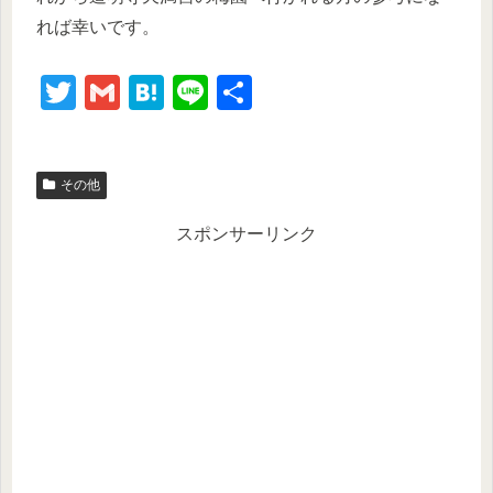
れば幸いです。
T
G
H
Li
共
wi
m
at
n
有
tt
ail
e
e
その他
er
n
a
スポンサーリンク