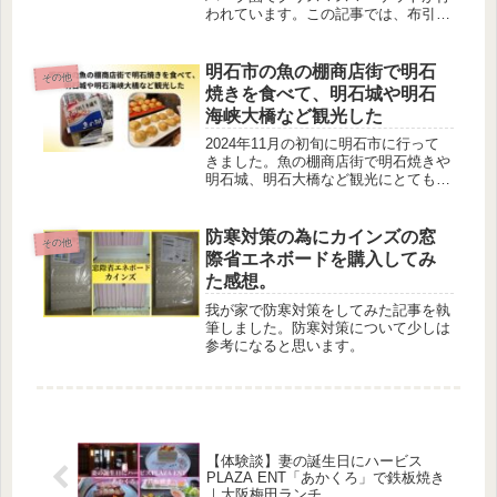
われています。この記事では、布引ハ
ーブ園のクリスマスマーケットの見ど
ころについて記事を執筆してます。
明石市の魚の棚商店街で明石
その他
焼きを食べて、明石城や明石
海峡大橋など観光した
2024年11月の初旬に明石市に行って
きました。魚の棚商店街で明石焼きや
明石城、明石大橋など観光にとても良
いです。ぜひ、一度、行くことをおす
すめします。
防寒対策の為にカインズの窓
その他
際省エネボードを購入してみ
た感想。
我が家で防寒対策をしてみた記事を執
筆しました。防寒対策について少しは
参考になると思います。
【体験談】妻の誕生日にハービス
PLAZA ENT「あかくろ」で鉄板焼き
｜大阪梅田ランチ