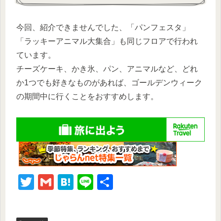
今回、紹介できませんでした、「パンフェスタ」
「ラッキーアニマル大集合」も同じフロアで行われ
ています。
チーズケーキ、かき氷、パン、アニマルなど、どれ
か1つでも好きなものがあれば、ゴールデンウィーク
の期間中に行くことをおすすめします。
T
G
H
Li
共
wi
m
at
n
有
tt
ail
e
e