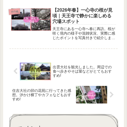
リームを食べることができます。ぜ
ひ、この機会に行く事をおすすめしま
【2026年春】一心寺の桜が見
その他
す。
頃｜天王寺で静かに楽しめる
穴場スポット
天王寺にある一心寺へ春に再訪。桜が
咲く境内の様子や混雑状況、実際に感
じたポイントを写真付きで紹介しま
す。静かに花見と参拝を楽しみたい方
におすすめです。
出雲大社を観光しました。周辺での
食べ歩きやそば屋などがとてもおす
すめ!
住吉大社の卯の花苑に行ってきた感
想。汐かけ横丁やカフェなどもおす
すめ!