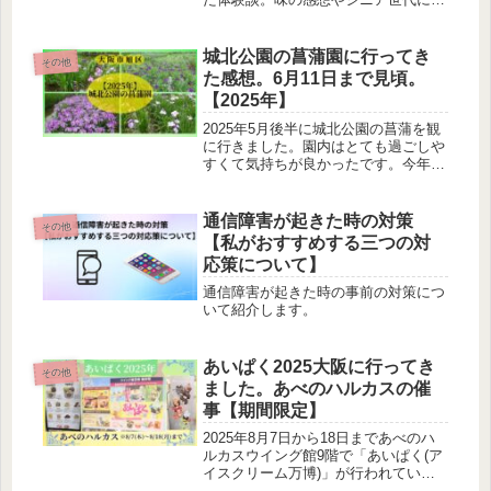
向いていると感じた理由を正直に紹介
します。
城北公園の菖蒲園に行ってき
その他
た感想。6月11日まで見頃。
【2025年】
2025年5月後半に城北公園の菖蒲を観
に行きました。園内はとても過ごしや
すくて気持ちが良かったです。今年は
6月11日まで行われているのでぜひ、
行かれてみてはいかがでしょうか。
通信障害が起きた時の対策
その他
【私がおすすめする三つの対
応策について】
通信障害が起きた時の事前の対策につ
いて紹介します。
あいぱく2025大阪に行ってき
その他
ました。あべのハルカスの催
事【期間限定】
2025年8月7日から18日まであべのハ
ルカスウイング館9階で「あいぱく(ア
イスクリーム万博)」が行われていま
す。全国のおいしいアイスやソフトク