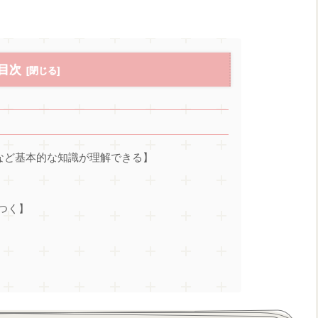
目次
方など基本的な知識が理解できる】
つく】