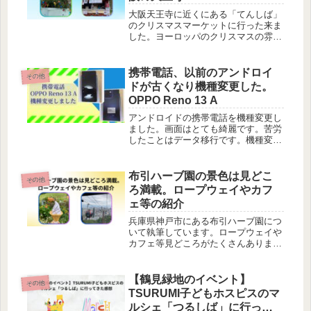
大阪天王寺に近くにある「てんしば」
のクリスマスマーケットに行った来ま
した。ヨーロッパのクリスマスの雰囲
気を味わえます。イートインのテント
をはっているので寒さ対策ができてい
ます。この機会に一度、行かれてみて
携帯電話、以前のアンドロイ
その他
はいかがでしょうか。
ドが古くなり機種変更した。
OPPO Reno 13 A
アンドロイドの携帯電話を機種変更し
ました。画面はとても綺麗です。苦労
したことはデータ移行です。機種変更
しようか迷われている方はこのサイト
を読んで頂けると少しは参考になりま
す。
布引ハーブ園の景色は見どこ
その他
ろ満載。ロープウェイやカフ
ェ等の紹介
兵庫県神戸市にある布引ハーブ園につ
いて執筆しています。ロープウェイや
カフェ等見どころがたくさんありま
す。個人的にはとても好きな場所で
す。一度も行ったことがない人はぜひ
一度、行くことをおすすめします。
【鶴見緑地のイベント】
その他
TSURUMI子どもホスピスのマ
ルシェ「つるしば」に行って