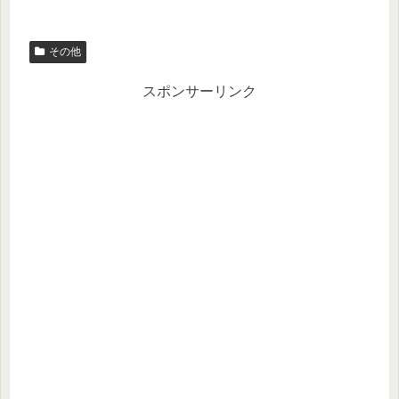
wi
m
at
n
有
tt
ail
e
e
その他
er
n
a
スポンサーリンク