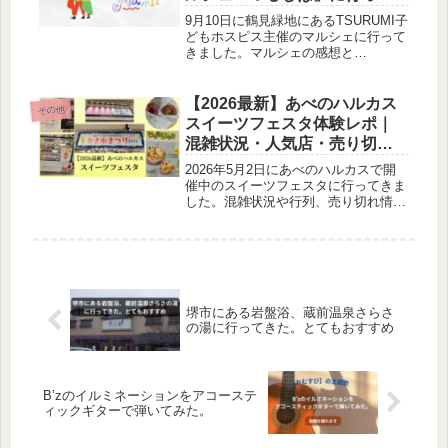
きた感想
9月10日に鶴見緑地にあるTSURUMI子
どもホスピス主催のマルシェに行って
きました。マルシェの感想と
TSURUMI子どもホスピスについて執
筆しています。
【2026最新】あべのハルカス
その他
スイーツフェスタ体験レポ｜
混雑状況・人気店・売り切れ
情報まとめ
2026年5月2日にあべのハルカスで開
催中のスイーツフェスタに行ってきま
した。混雑状況や行列、売り切れ情
報、実際に食べた人気スイーツを写真
付きで詳しく紹介。これから行く人向
けにおすすめの時間帯や攻略ポイント
も解説します。
堺市にある岩盤浴、蔵前温泉さらさ
の湯に行ってきた。とてもおすすめ
B’zのイルミネーションをアコーステ
ィックギターで弾いてみた。