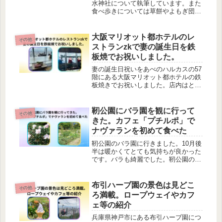
水神社について執筆しています。また
食べ歩きについては草餅やよもぎ団
子、名水のコーヒーなどがありまし
た。吉野山に行くには近鉄に乗ります
が青の交響曲(シンフォニー)やさくら
大阪マリオット都ホテルのレ
その他
ライナーを見ることができました。
ストランzkで妻の誕生日を鉄
板焼でお祝いしました。
妻の誕生日祝いをあべのハルカスの57
階にある大阪マリオット都ホテルの鉄
板焼きでお祝いしました。店内はとて
も綺麗で接客も良くて味も美味しくて
とても良かったです。デートやお祝
い、記念日などにとてもおすすめで
靭公園にバラ園を観に行って
その他
す。
きた。カフェ「プチルポ」で
ナヴァランを初めて食べた
靭公園のバラ園に行きました。10月後
半は暖かくてとても気持ちが良かった
です。バラも綺麗でした。靭公園の近
くのカフェ「プチルポ」で初めてナヴ
ァランを食べました。行ったことがな
い人は一度、行ってみてはいかがでし
布引ハーブ園の景色は見どこ
その他
ょうか
ろ満載。ロープウェイやカフ
ェ等の紹介
兵庫県神戸市にある布引ハーブ園につ