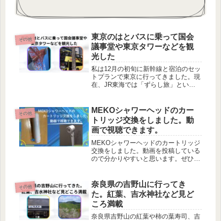
東京のはとバスに乗って国会
その他
議事堂や東京タワーなどを観
光した
私は12月の初旬に新幹線と宿泊のセッ
トプランで東京に行ってきました。現
在、JR東海では「ずらし旅」という
キャンペーンを行っています。この記
事では宿泊のセットプランではとバス
について執筆しています。
MEKOシャワーヘッドのカー
その他
トリッジ交換をしました。動
画で視聴できます。
MEKOシャワーヘッドのカートリッジ
交換をしました。動画を投稿している
ので分かりやすいと思います。ぜひご
覧下さい。
奈良県の吉野山に行ってき
その他
た。紅葉、吉水神社など見ど
ころ満載
奈良県吉野山の紅葉や柿の葉寿司、吉