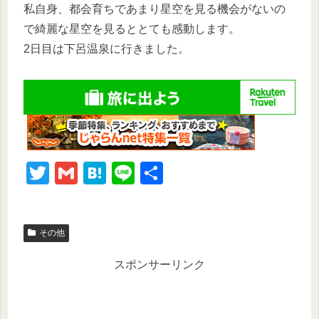
私自身、都会育ちであまり星空を見る機会がないの
で綺麗な星空を見るととても感動します。
2日目は下呂温泉に行きました。
T
G
H
Li
共
wi
m
at
n
有
tt
ail
e
e
その他
er
n
a
スポンサーリンク