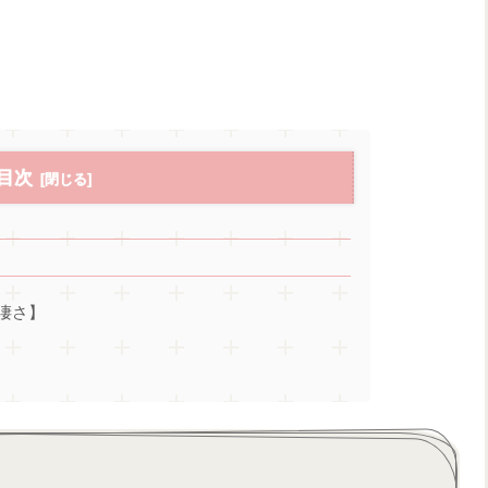
目次
凄さ】