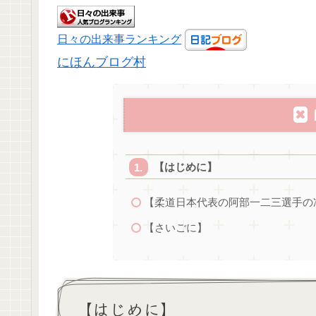
日々の出来事ランキング
にほんブログ村
【はじめに】
【柔道日本代表の阿部一二三選手の
【さいごに】
【はじめに】