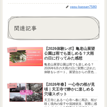
yasu-kassan7580
関連記事
【2026体験レポ】亀老山展望
その他
公園は雨でも楽しめる？大雨
の日に行ってみた感想
亀老山展望公園は雨でも楽しめる？
2026年6月の大雨の日に実際に訪れた
体験をレポート。展望台からの景色、
雨の日の注意点、メリット・デメリッ
トを詳しく紹介します。訪問前の参考
にどうぞ。
【2026年春】一心寺の桜が見
その他
頃｜天王寺で静かに楽しめる
穴場スポット
天王寺にある一心寺へ春に再訪。桜が
咲く境内の様子や混雑状況、実際に感