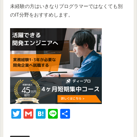
未経験の方はいきなりプログラマーではなくても別
のIT分野をおすすめします。
T
G
H
Li
共
wi
m
at
n
有
tt
ail
e
e