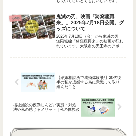
も良いぐらいとてもおいしいです。
鬼滅の刃、映画「猗窩座再
その他
来」。2025年7月18日公開。グ
ッズについて
2025年7月18日（金）から鬼滅の刃、
無限城編「猗窩座再来」の映画が行わ
れています。大阪市の天王寺のアポロ
シネマでグッズを見に行きました。実
用的なクリアファイルや付箋、キーホ
ルダーなどとてもかっこいいです。
【結婚相談所で成婚体験談!】30代後
半の私が成婚する為に意識して取り
組んだこと
福祉施設の夜勤しんどい実態・対処
法や私の感じるメリット | 私の体験談