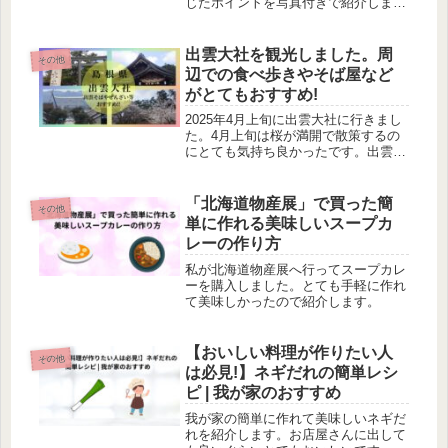
じたポイントを写真付きで紹介しま
す。静かに花見と参拝を楽しみたい方
におすすめです。
出雲大社を観光しました。周
その他
辺での食べ歩きやそば屋など
がとてもおすすめ!
2025年4月上旬に出雲大社に行きまし
た。4月上旬は桜が満開で散策するの
にとても気持ち良かったです。出雲そ
ばやぜんざいがとてもおすすめです。
神門道りなどもとてもおすすめです。
「北海道物産展」で買った簡
その他
単に作れる美味しいスープカ
レーの作り方
私が北海道物産展へ行ってスープカレ
ーを購入しました。とても手軽に作れ
て美味しかったので紹介します。
【おいしい料理が作りたい人
その他
は必見!】ネギだれの簡単レシ
ピ | 我が家のおすすめ
我が家の簡単に作れて美味しいネギだ
れを紹介します。お店屋さんに出して