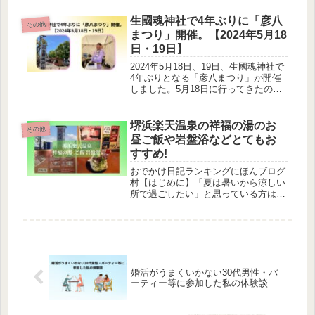
行かれてみてはいかがでしょうか。
生國魂神社で4年ぶりに「彦八
その他
まつり」開催。【2024年5月18
日・19日】
2024年5月18日、19日、生國魂神社で
4年ぶりとなる「彦八まつり」が開催
しました。5月18日に行ってきたので
すが、その時の様子です。来年もぜひ
参加したいです。
堺浜楽天温泉の祥福の湯のお
その他
昼ご飯や岩盤浴などとてもお
すすめ!
おでかけ日記ランキングにほんブログ
村【はじめに】「夏は暑いから涼しい
所で過ごしたい」と思っている方は多
いのではないでしょうか。私は休日を
屋内でゆっくり過ごしたいときは岩盤
浴に行くことがあります。今まで行っ
てみたところも良かったのですが、ネ
ッ...
婚活がうまくいかない30代男性・パ
ーティー等に参加した私の体験談