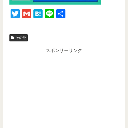
T
G
H
Li
共
wi
m
at
n
有
tt
ail
e
e
その他
er
n
a
スポンサーリンク