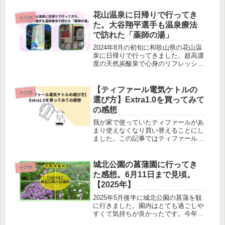
リットやデメリットについて執筆して
います。
花山温泉に日帰りで行ってき
その他
た。大谷翔平選手も温泉療法
で訪れた「薬師の湯」
2024年8月の初旬に和歌山県の花山温
泉に日帰りで行ってきました。超高濃
度の天然炭酸泉で心身のリフレッシュ
にとてもおすすめです。大谷選手も行
ったことがあったようでユニフォーム
を見ることができました。
【ティファール電気ケトルの
その他
選び方】Extra1.0を買ってみて
の感想
我が家で使っていたティファールがあ
まり使えなくなり買い替えることにし
ました。この記事ではティファールの
選ぶ基準について記しています。ティ
ファールは保温機能や注ぎ口が細いの
や転倒しても安全なものまでありま
城北公園の菖蒲園に行ってき
その他
す。選ぶことは難しいのが正直な感想
た感想。6月11日まで見頃。
です。
【2025年】
2025年5月後半に城北公園の菖蒲を観
に行きました。園内はとても過ごしや
すくて気持ちが良かったです。今年は
6月11日まで行われているのでぜひ、