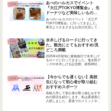
重要です。
あべのハルカスでイベント
その他
『大江戸TOKYO博覧会』。生
ドーナツなど美味しいものい
っぱい
あべのハルカスのイベント「大江戸
TOKYO博覧会」に行ってきました。
東京よりさまざまなお店が出店してい
ます。普段、食べたことがない物を食
べれるのでとても良いイベントです。
水木しげるロードに行ってき
その他
た。観光にとてもおすすめ!見
どころ満載
2025年4月初旬に家族旅行で水木しげ
るロードに行ってきました。鬼太郎グ
ッズや水木しげる記念館、妖怪神社な
ど鬼太郎ファンにとってはおすすめな
観光スポットです。とてもおすすめで
きます。
【今からでも遅くない】高校
その他
生になって初心者が取り組む
おすすめスポーツ
高校入学して初心者が取り組むおすす
めの部活を紹介します。私は柔道部に
入部しました。柔道でのメリットやデ
メリット、今、思うその他のおすすめ
のスポーツを執筆しています。