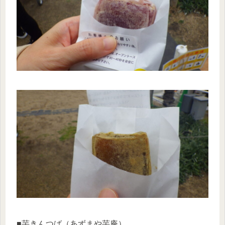
■芋きんつば（あずまや芋庵）