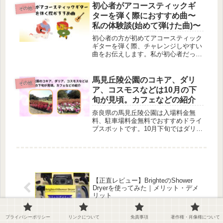
初心者がアコースティックギ
その他
ターを弾く際におすすめ曲〜
私の体験談(始めて弾けた曲)〜
初心者の方が初めてアコースティック
ギターを弾く際、チャレンジしやすい
曲をお伝えします。私が初心者だった
頃に初めて弾けた曲です。
馬見丘陵公園のコキア、ダリ
その他
ア、コスモスなどは10月の下
旬が見頃。カフェなどの紹介
奈良県の馬見丘陵公園は入場料金無
料、駐車場料金無料でおすすめドライ
ブスポットです。10月下旬ではダリア
やコスモス、コキアなど見どころがた
くさんあります。
【正直レビュー】BrighteのShower
Dryerを使ってみた｜メリット・デメ
リット
プライバシーポリシー
リンクについて
免責事項
著作権・肖像権について