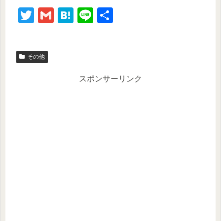
T
G
H
Li
共
wi
m
at
n
有
tt
ail
e
e
その他
er
n
a
スポンサーリンク