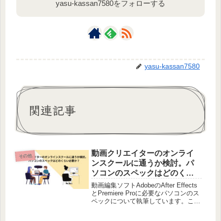
yasu-kassan7580をフォローする
yasu-kassan7580
関連記事
動画クリエイターのオンライ
その他
ンスクールに通うか検討。パ
ソコンのスペックはどのくら
い必要か？
動画編集ソフトAdobeのAfter Effects
とPremiere Proに必要なパソコンのス
ペックについて執筆しています。これ
から動画クリエイターを目指す、勉強
するにあたってパソコンのスペックは