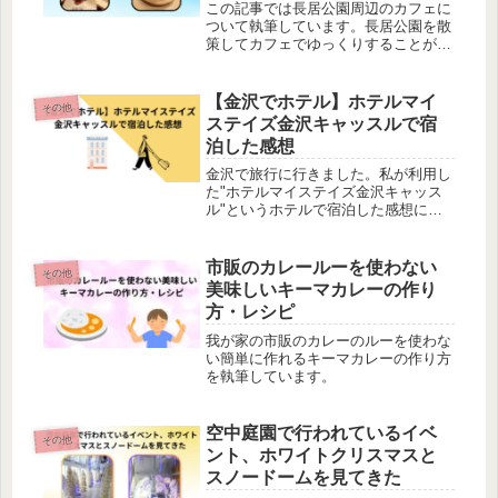
この記事では長居公園周辺のカフェに
ついて執筆しています。長居公園を散
策してカフェでゆっくりすることがと
ても気持ち良いものです。
【金沢でホテル】ホテルマイ
その他
ステイズ金沢キャッスルで宿
泊した感想
金沢で旅行に行きました。私が利用し
た"ホテルマイステイズ金沢キャッス
ル"というホテルで宿泊した感想につ
いて執筆しています。大浴場、朝の朝
食などをメインにお伝えしています。
市販のカレールーを使わない
その他
美味しいキーマカレーの作り
方・レシピ
我が家の市販のカレーのルーを使わな
い簡単に作れるキーマカレーの作り方
を執筆しています。
空中庭園で行われているイベ
その他
ント、ホワイトクリスマスと
スノードームを見てきた