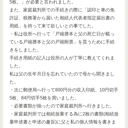
5枚。」が必要と言われました。
また、家庭裁判所での手続きの際に「認印と車の免
許証、税務署から届いた相続人代表者指定届出書の
用紙」を持って来て欲しいとの事でした。
・私は役所へ行って「戸籍謄本と父の死亡日が載っ
ている戸籍謄本と父の戸籍附票」を貰うために手続
きをしました。
手続き用紙の記入は役所の人が丁寧に教えてくれま
した。
私は父の生年月日を忘れていたので母から聞きまし
た。
・次に郵便局へ行って800円分の収入印紙、10円切手
5枚、84円切手5枚を買いました。
・必要書類が揃ったので家庭裁判所へ行きました。
・家庭裁判所では相続放棄する為に2枚の書類(相続放
棄申述書と申述の趣旨)に父と私の個人情報を書きま