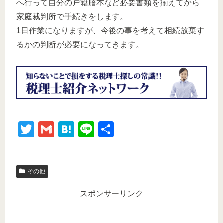
へ行って自分の戸籍謄本など必要書類を揃えてから
家庭裁判所で手続きをします。
1日作業になりますが、今後の事を考えて相続放棄す
るかの判断が必要になってきます。
T
G
H
Li
共
wi
m
at
n
有
tt
ail
e
e
その他
er
n
a
スポンサーリンク