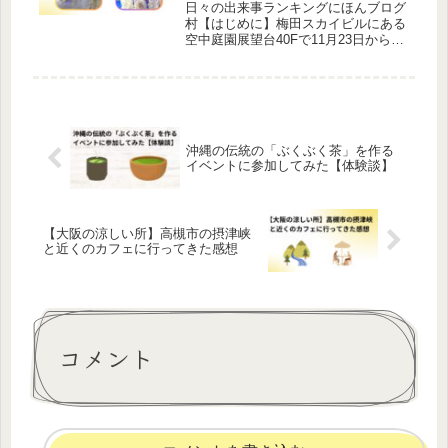
日々の出来事ランキングにほんブログ
村【はじめに】梅田スカイビルにある
空中庭園展望台40Fで11月23日から12
月25日までホワイトクリスマスのイベ
ント「ホワイトクリスマスとスノード
ーム」を催しています。スノードーム
に入れる時間帯は11時から...
沖縄の伝統の「ぶくぶく茶」を作る
イベントに参加してみた【体験談】
【大阪の涼しい所】高槻市の摂津峡
と近くのカフェに行ってきた感想
コメント