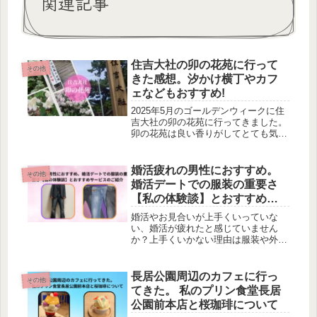
関連記事
住吉大社の卯の花苑に行って
その他
きた感想。汐かけ横丁やカフ
ェなどもおすすめ!
2025年5月のゴールデンウィークに住
吉大社の卯の花苑に行ってきました。
卯の花苑は良い香りがしてとても気持
ち良かったです。住吉大社を参拝した
り、汐かけ横丁に行くのもおすすめで
す。卯の花苑は5月31日までなので、
婚活疲れの男性におすすめ。
その他
天気が良い日に行ってみてはいかがで
婚活デートでの服装の重要さ
しょうか。
【私の体験談】とおすすめサ
ービスのご紹介
婚活やお見合いが上手くいっていな
い、婚活が疲れたと感じていません
か？上手くいかない理由は服装や外見
にあるかもしれません。婚活していく
上で服装はとても重要です。服装に自
信のない方は必見、おすすめサービス
長居公園周辺のカフェに行っ
その他
を掲載しています。
てきた。 私のプリン食堂長居
公園前本店と桜珈琲について