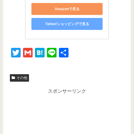
Amazonで見る
Yahoo!ショッピングで見る
T
G
H
Li
共
wi
m
at
n
有
tt
ail
e
e
その他
er
n
a
スポンサーリンク