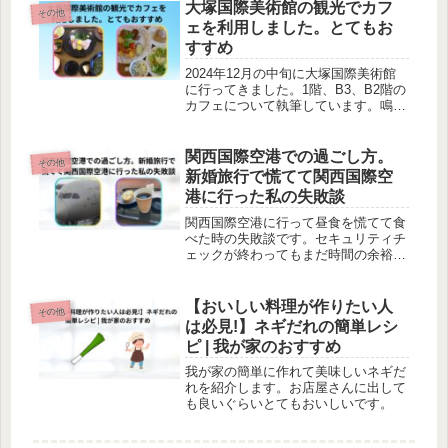
ーム」を催しています。スノードーム
大塚国際美術館の観光でカフ
その他
に入れる時間帯は11時から...
ェを利用しました。とてもお
すすめ
2024年12月の中旬に大塚国際美術館
に行ってきました。1階、B3、B2階の
カフェについて執筆しています。鳴門
市以外ではなかなか食べる機会がない
タビーアイスクリームなどがあり、と
てもおすすめです。
関西国際空港での過ごし方。
その他
新婚旅行で慌てて関西国際空
港に行った私の失敗談
関西国際空港に行って昼食を慌てて食
べた時の失敗談です。セキュリティチ
ェックが終わってもまだ時間の余裕が
ありました。搭乗ゲートを出るといろ
んな食べ物やブランドショップなどい
ろいろ散策できます。
【おいしい料理が作りたい人
その他
は必見!】ネギだれの簡単レシ
ピ | 我が家のおすすめ
我が家の簡単に作れて美味しいネギだ
れを紹介します。お店屋さんに出して
も良いぐらいとてもおいしいです。