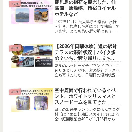
鹿児島の指宿を観光した。仙
その他
厳園、唐船峡、指宿ロイヤル
ホテルなど
2022年11月に鹿児島県の指宿に旅行
へ行き、観光した所について執筆して
います。とても良い所で私はもう一
度、行きたいと思っています。
【2026年日曜体験】道の駅針
その他
テラスの混雑状況｜バイク多
め？いちご狩り帰りに立ち寄
ってみた
奈良のハッピーイチゴランドでいちご
狩りを楽しんだ後、道の駅針テラスへ
立ち寄りました。日曜日の混雑状況や
バイクの多さ、産地直売野菜の購入、
施設内カフェの雰囲気を写真付きで正
直レビューします。
空中庭園で行われているイベ
その他
ント、ホワイトクリスマスと
スノードームを見てきた
日々の出来事ランキングにほんブログ
村【はじめに】梅田スカイビルにある
空中庭園展望台40Fで11月23日から12
月25日までホワイトクリスマスのイベ
ント「ホワイトクリスマスとスノード