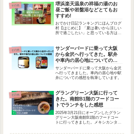
を見ることができました。
堺浜楽天温泉の祥福の湯のお
その他
昼ご飯や岩盤浴などとてもお
すすめ!
おでかけ日記ランキングにほんブログ
村【はじめに】「夏は暑いから涼しい
所で過ごしたい」と思っている方は多
いのではないでしょうか。私は休日を
屋内でゆっくり過ごしたいときは岩盤
浴に行くことがあります。今まで行っ
サンダーバードに乗って大阪
その他
てみたところも良かったのですが、ネ
から金沢へ行ってきた。駅弁
ッ...
や車内の居心地についての感
想
サンダーバードに乗って大阪から金沢
へ行ってきました。車内の居心地や駅
弁についての感想を執筆しています。
グラングリーン大阪に行って
その他
きた。南館B1階のフードコー
トでランチをした感想
2025年3月21日にオープンしたグラン
グリーン大阪南館B1階のフードコー
トに行ってきました。メキシカンタコ
スを食べました。たくさんあるので選
ぶのに少し迷かもしれません。少しで