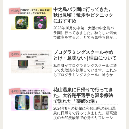
中之島バラ園に行ってきた。
その他
秋は見頃！散歩やピクニック
におすすめ
2023年10月の中旬、大阪の中之島バ
ラ園に行ってきました。秋らしい気候
で散歩をすると、とても気持ち良かっ
たです。いろんな色と種類のバラが咲
いていてとても綺麗でした。
プログラミングスクールやめ
その他
とけ・意味ない | 理由について
私自身がプログラミングスクールに通
って失敗談を執筆しています。これか
らプログラミングスクールに通うか迷
っている人は必見です。プログラミン
グスクールに通って少しでも失敗しな
いように参考になります。
花山温泉に日帰りで行ってき
その他
た。大谷翔平選手も温泉療法
で訪れた「薬師の湯」
2024年8月の初旬に和歌山県の花山温
泉に日帰りで行ってきました。超高濃
度の天然炭酸泉で心身のリフレッシュ
にとてもおすすめです。大谷選手も行
ったことがあったようでユニフォーム