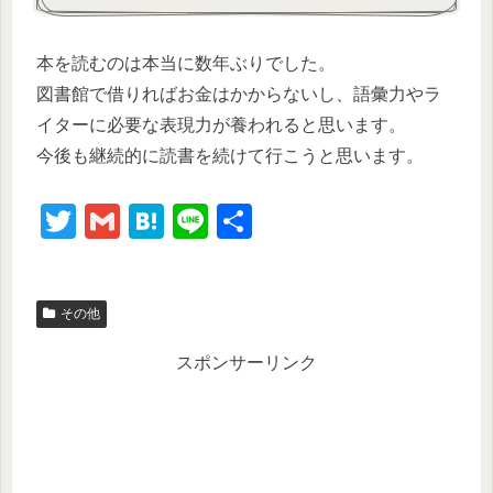
本を読むのは本当に数年ぶりでした。
図書館で借りればお金はかからないし、語彙力やラ
イターに必要な表現力が養われると思います。
今後も継続的に読書を続けて行こうと思います。
T
G
H
Li
共
wi
m
at
n
有
tt
ail
e
e
その他
er
n
a
スポンサーリンク