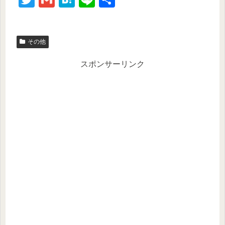
wi
m
at
n
有
tt
ail
e
e
その他
er
n
a
スポンサーリンク