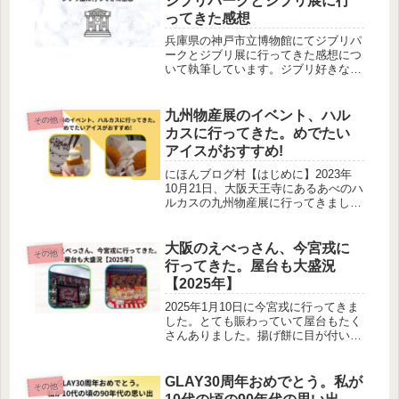
ジブリパークとジブリ展に行
ってきた感想
兵庫県の神戸市立博物館にてジブリパ
ークとジブリ展に行ってきた感想につ
いて執筆しています。ジブリ好きな人
は必見です。ネコバスなどとてもかわ
いくて乗ることが出来ました。さつき
とめいちゃんの気持ちに寄り添う事が
九州物産展のイベント、ハル
その他
できました。他にも見どころがたくさ
カスに行ってきた。めでたい
んあります。
アイスがおすすめ!
にほんブログ村【はじめに】2023年
10月21日、大阪天王寺にあるあべのハ
ルカスの九州物産展に行ってきました
(あべのハルカスについては【北海道
物産展】大阪天王寺のあべのハルカス
に行ってきた感想についてをご覧くだ
大阪のえべっさん、今宮戎に
その他
さい)。あべのハルカスの九州物...
行ってきた。屋台も大盛況
【2025年】
2025年1月10日に今宮戎に行ってきま
した。とても賑わっていて屋台もたく
さんありました。揚げ餅に目が付いて
買って食べてみました。とても美味し
かったです。
GLAY30周年おめでとう。私が
その他