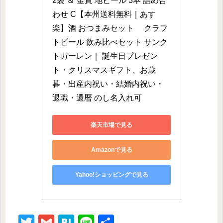
2袋 ＆ 金賞 地ビール 3本 詰め合
わせ C【本州送料無料｜あす
楽】酒 おつまみセット 　クラフ
トビール 飲み比べセット サンク
トガーレン｜ 誕生日プレゼン
ト・クリスマスギフト、お歳
暮・出産内祝い・結婚内祝い・
退職・還暦 のし名入れ可
楽天市場で見る
Amazonで見る
Yahoo!ショッピングで見る
T
G
H
Li
共