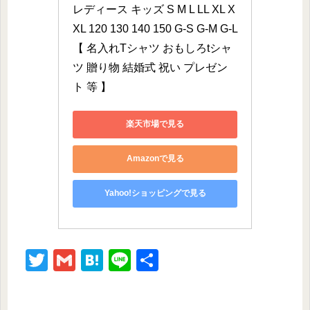
レディース キッズ S M L LL XL X
XL 120 130 140 150 G-S G-M G-L 
【 名入れTシャツ おもしろtシャ
ツ 贈り物 結婚式 祝い プレゼン
ト 等 】
楽天市場で見る
Amazonで見る
Yahoo!ショッピングで見る
T
G
H
Li
共
wi
m
at
n
有
tt
ail
e
e