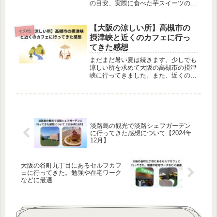
の目安、実際に食べた芋スイーツの感
想を写真付きで紹介します。これから
行く方に向けた回り方のコツもまとめ
ました。
【大阪の涼しい所】高槻市の
その他
摂津峡と近くのカフェに行っ
てきた感想
まだまだ暑い夏は続きます。少しでも
涼しい所を求めて大阪の高槻市の摂津
峡に行ってきました。また、近くのカ
フェ(希志庵)でランチを食べました。
この記事では摂津峡と近くのカフェに
行ってきた感想について執筆していま
す。
淡路島の観光で淡路シェフガーデン
に行ってきた感想について【2024年
12月】
大阪の谷町九丁目にあるセルフカフ
ェに行ってきた。勉強や在宅ワーク
などに最適