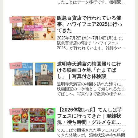
したことはデータ移行です。機種変更
しようか迷われている方はこのサイト
を読んで頂けると少しは参考になりま
す。
阪急百貨店で行われている催
その他
事、ハワイフェア2025に行っ
てきた
2025年7月2日(水)〜7月14日(月)まで、
阪急百貨店の9階で「ハワイフェス
2025」が行われています。雑貨やハワ
イならではの飲食など雰囲気が楽しめ
ます。ぜひ、一度、行ってみてはいか
がでしょうか。
道明寺天満宮の梅園帰りに行
その他
ける映画ロケ地「たまてば
し」｜写真付き体験談
道明寺天満宮の梅園を訪れた帰りに、
映画国宝のロケ地として知られるたま
てばしへ。写真付きで散策の様子や雰
囲気を体験談として紹介します。
【2026体験レポ】てんしば芋
その他
フェスに行ってきた｜混雑状
況・待ち時間・グルメを正直
レビュー
てんしばで開催された芋フェスに行っ
てきた体験レポ。混雑状況や待ち時間