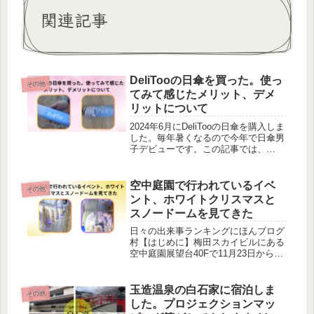
関連記事
DeliTooの日傘を買った。使っ
その他
てみて感じたメリット、デメ
リットについて
2024年6月にDeliTooの日傘を購入しま
した。毎年暑くなるので今年で日傘男
子デビューです。この記事では、
DeliTooの日傘を使ってみて感じたメ
リットやデメリットについて執筆して
います。
空中庭園で行われているイベ
その他
ント、ホワイトクリスマスと
スノードームを見てきた
日々の出来事ランキングにほんブログ
村【はじめに】梅田スカイビルにある
空中庭園展望台40Fで11月23日から12
月25日までホワイトクリスマスのイベ
ント「ホワイトクリスマスとスノード
ーム」を催しています。スノードーム
玉造温泉の白石家に宿泊しま
その他
に入れる時間帯は11時から...
した。プロジェクションマッ