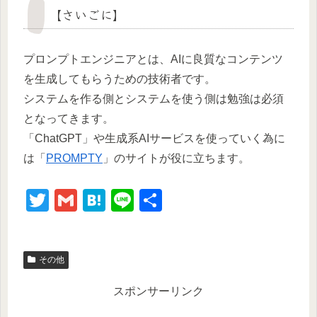
【さいごに】
プロンプトエンジニアとは、AIに良質なコンテンツ
を生成してもらうための技術者です。
システムを作る側とシステムを使う側は勉強は必須
となってきます。
「ChatGPT」や生成系AIサービスを使っていく為に
は「
PROMPTY
」のサイトが役に立ちます。
T
G
H
Li
共
wi
m
at
n
有
tt
ail
e
e
その他
er
n
a
スポンサーリンク