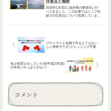
注意点と感想
2026年1月3日に福井県の東尋坊に行
ってきました。この記事ではシニア目
線での注意点について執筆していま
す。
プチトマトと塩麹で作るとてもおい
しい簡単サラダ |ドレッシング不要
私が保育士をしていた頃(平成21年度)
の年収 | やっぱり少ない!
コメント