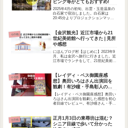
ピング等がとてもおすすめ!
2025年4月の初旬、出雲・玉造温泉の
白石家で宿泊しました。白石家は
20:45分よりプロジェクションマッピ
ングが行われています。とても良かっ
たです。また、この時期、桜が満開で
とても見事でした。温泉巡りをするの
【金沢観光】近江市場から21
その他
もとてもおすすめできます。
世紀美術館へ行ってきた | 見所
や感想
にほんブログ村【はじめに】2023年9
月、私は金沢へ旅行に行きました。近
江市場でランチをして、21世紀美術館
へ行きました(詳しくは【金沢で観
光】近江市場でランチ・グルメ | 海鮮
丼がおすすめ!をご覧下さい)。住所は
【レイディ・ベス御園座感
その他
石川県金沢市広坂1-2-1...
想】奥田いろはさん出演回を
観劇！有沙瞳・手島彰人の歌
声も圧巻
【レイディ・ベス御園座感想】奥田い
ろはさん出演回を観劇した感想を初心
者目線でレビュー。有沙瞳さん・手島
彰人さんの圧巻の歌声や見どころ、御
園座の座席からの見え方、館内の様子
まで詳しく紹介します。
正月1月3日の東尋坊は混む？
その他
シニア目線で歩いて分かった