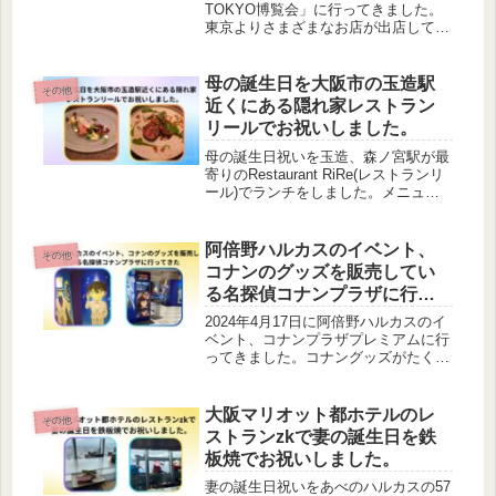
TOKYO博覧会」に行ってきました。
東京よりさまざまなお店が出店してい
ます。普段、食べたことがない物を食
べれるのでとても良いイベントです。
母の誕生日を大阪市の玉造駅
その他
近くにある隠れ家レストラン
リールでお祝いしました。
母の誕生日祝いを玉造、森ノ宮駅が最
寄りのRestaurant RiRe(レストランリ
ール)でランチをしました。メニュー
良し、接客良しでとてもおすすめでき
ます。私は初めて玉造駅に降りたので
すがレストランリールは隠れ家的な感
阿倍野ハルカスのイベント、
その他
じでした。
コナンのグッズを販売してい
る名探偵コナンプラザに行っ
てきた
2024年4月17日に阿倍野ハルカスのイ
ベント、コナンプラザプレミアムに行
ってきました。コナングッズがたくさ
んありました。コナンファンは必見で
す。4月29日まで行われいるのでこの
際に行くことをおすすめします。
大阪マリオット都ホテルのレ
その他
ストランzkで妻の誕生日を鉄
板焼でお祝いしました。
妻の誕生日祝いをあべのハルカスの57