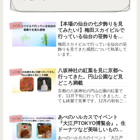
【本場の仙台の七夕飾りを見
その他
てみたい!】梅田スカイビルで
行っている仙台の笹飾りを見
た感想
梅田スカイビルで行っている仙台の笹
飾りを見てきた感想について執筆して
います。
八坂神社の紅葉を見に京都へ
その他
行ってきた。円山公園など見
どころ満載
京都の八坂神社の円山公園の紅葉で
す。11月下旬に行っていきました。と
ても綺麗で見事です。12月の初旬ごろ
でも見ごたえあるでしょう。行ったこ
とがない方はぜひ一度、行ってみては
いかがでしょうか。とてもおすすめな
あべのハルカスでイベント
その他
スポットです。
『大江戸TOKYO博覧会』。生
ドーナツなど美味しいものい
っぱい
あべのハルカスのイベント「大江戸