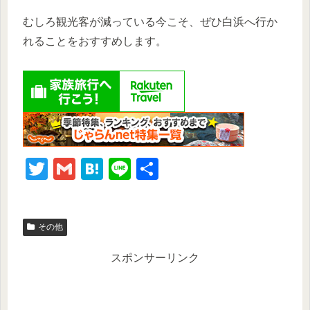
むしろ観光客が減っている今こそ、ぜひ白浜へ行か
れることをおすすめします。
T
G
H
Li
共
wi
m
at
n
有
tt
ail
e
e
その他
er
n
a
スポンサーリンク