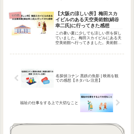
も良かったです。おすすめのホテルで
す。
【大阪の涼しい所】梅田スカ
その他
イビルのある天空美術館(絹谷
幸二氏)に行ってきた感想
この暑い夏に少しでも涼しい所を探し
ていました。梅田スカイビルにある天
空美術館へ行ってきました。美術館で
は絹谷幸二さんの素晴らしい作品がた
くさんありました。天空カフェもおす
すめです。ぜひ、一度行く事をおすす
めします。
名探偵コナン 黒鉄の魚影 | 映画を観
ての感想【ネタバレ注意】
福祉の仕事をする上で大切なこと