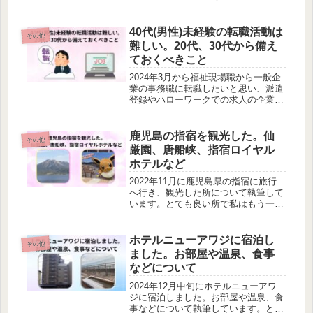
す。
40代(男性)未経験の転職活動は
その他
難しい。20代、30代から備え
ておくべきこと
2024年3月から福祉現場職から一般企
業の事務職に転職したいと思い、派遣
登録やハローワークでの求人の企業の
面接に言われたことについて執筆して
います。エクセルでは関数やマクロを
組めることがニーズで求められている
鹿児島の指宿を観光した。仙
その他
のかなと感じました。
厳園、唐船峡、指宿ロイヤル
ホテルなど
2022年11月に鹿児島県の指宿に旅行
へ行き、観光した所について執筆して
います。とても良い所で私はもう一
度、行きたいと思っています。
ホテルニューアワジに宿泊し
その他
ました。お部屋や温泉、食事
などについて
2024年12月中旬にホテルニューアワ
ジに宿泊しました。お部屋や温泉、食
事などについて執筆しています。とて