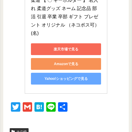
柔道 【 〇 キーホルダー 】 名入
れ 柔道グッズ ネーム 記念品 部
活 引退 卒業 卒部 ギフト プレゼ
ント オリジナル （ネコポス可）
(名)
楽天市場で見る
Amazonで見る
Yahoo!ショッピングで見る
T
G
H
Li
共
wi
m
at
n
有
tt
ail
e
e
その他