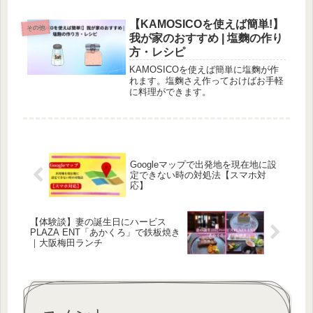
ぶのに少し迷かもしれません。少しで
もこの記事が参考になれば幸いです。
【KAMOSICOを使えば簡単!】
その他
我が家のおすすめ | 塩麴の作り
方・レシピ
KAMOSICOを使えば簡単に塩麴が作
れます。塩麴さえ作っておけばお手軽
に料理ができます。
Googleマップで出発地を現在地に設
定できない時の対処法【スマホ対
応】
【体験談】妻の誕生日にハービス
PLAZA ENT「あかくろ」で鉄板焼き
｜大阪梅田ランチ