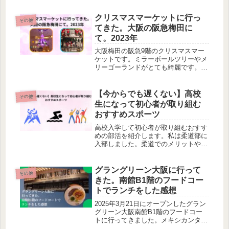
とても良かったです。デートやお祝
い、記念日などにとてもおすすめで
クリスマスマーケットに行っ
その他
す。
てきた。大阪の阪急梅田に
て。2023年
大阪梅田の阪急9階のクリスマスマー
ケットです。ミラーボールツリーやメ
リーゴーランドがとても綺麗です。1
年に1回のクリスマスイベントに参加
されてはいかがでしょうか。
【今からでも遅くない】高校
その他
生になって初心者が取り組む
おすすめスポーツ
高校入学して初心者が取り組むおすす
めの部活を紹介します。私は柔道部に
入部しました。柔道でのメリットやデ
メリット、今、思うその他のおすすめ
のスポーツを執筆しています。
グラングリーン大阪に行って
その他
きた。南館B1階のフードコー
トでランチをした感想
2025年3月21日にオープンしたグラン
グリーン大阪南館B1階のフードコー
トに行ってきました。メキシカンタコ
スを食べました。たくさんあるので選