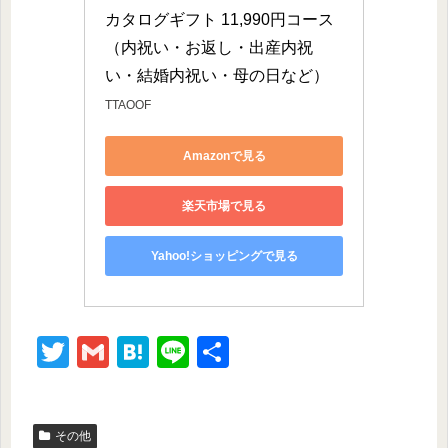
カタログギフト 11,990円コース 
（内祝い・お返し・出産内祝
い・結婚内祝い・母の日など）
TTAOOF
Amazonで見る
楽天市場で見る
Yahoo!ショッピングで見る
T
G
H
Li
共
wi
m
at
n
有
tt
ail
e
e
その他