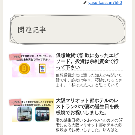
yasu-kassan7580
関連記事
仮想通貨で詐欺にあったエピ
その他
ソード。投資は余剰資金で行
って下さい
仮想通貨詐欺に遭った知人から聞いた
話です。詐欺は年々、巧妙になってき
ます。「私は大丈夫」と思っていても
気を緩めない方が良いです。
大阪マリオット都ホテルのレ
その他
ストランzkで妻の誕生日を鉄
板焼でお祝いしました。
妻の誕生日祝いをあべのハルカスの57
階にある大阪マリオット都ホテルの鉄
板焼きでお祝いしました。店内はとて
も綺麗で接客も良くて味も美味しくて