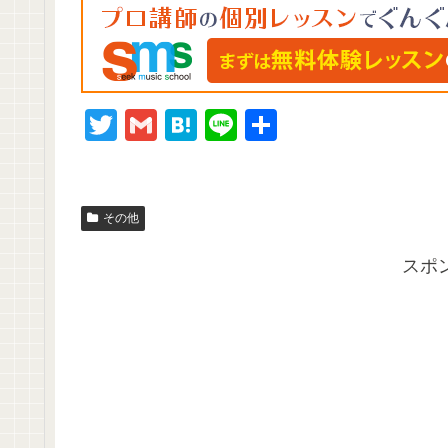
T
G
H
Li
共
wi
m
at
n
有
tt
ail
e
e
er
n
その他
a
スポ