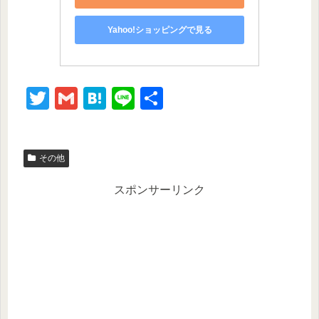
Yahoo!ショッピングで見る
T
G
H
Li
共
wi
m
at
n
有
tt
ail
e
e
その他
er
n
a
スポンサーリンク