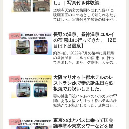
し」｜写真付き体験談
道明寺天満宮の梅園を訪れた帰りに、
映画国宝のロケ地として知られるたま
てばしへ。写真付きで散策の様子や雰
囲気を体験談として紹介します。
長野の温泉、昼神温泉 ユルイ
その他
の宿 恵山に行ってきた。【2日
目は下呂温泉】
約2年前、2022年7月の後半に長野県
の昼神温泉、ユルイの宿 恵山に行っ
てきました。また、夕食後、天空の楽
園Night Tourで星空を見てきました。
大阪マリオット都ホテルのレ
その他
ストランzkで妻の誕生日を鉄
板焼でお祝いしました。
妻の誕生日祝いをあべのハルカスの57
階にある大阪マリオット都ホテルの鉄
板焼きでお祝いしました。店内はとて
も綺麗で接客も良くて味も美味しくて
とても良かったです。デートやお祝
い、記念日などにとてもおすすめで
東京のはとバスに乗って国会
その他
す。
議事堂や東京タワーなどを観