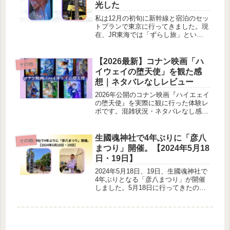
光した
私は12月の初旬に新幹線と宿泊のセッ
トプランで東京に行ってきました。現
在、JR東海では「ずらし旅」という
キャンペーンを行っています。この記
事では宿泊のセットプランではとバス
について執筆しています。
【2026最新】コナン映画「ハ
その他
イウェイの堕天使」を観た感
想｜ネタバレなしレビュー
2026年公開のコナン映画『ハイエェイ
の堕天使』を実際に観に行った体験レ
ポです。混雑状況・ネタバレなし感
想・おすすめポイントをわかりやすく
まとめました。
生國魂神社で4年ぶりに「彦八
その他
まつり」開催。【2024年5月18
日・19日】
2024年5月18日、19日、生國魂神社で
4年ぶりとなる「彦八まつり」が開催
しました。5月18日に行ってきたので
すが、その時の様子です。来年もぜひ
参加したいです。