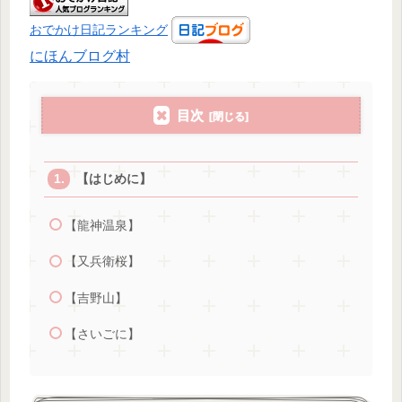
おでかけ日記ランキング
にほんブログ村
目次
【はじめに】
【龍神温泉】
【又兵衛桜】
【吉野山】
【さいごに】