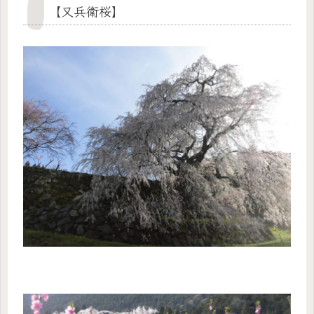
【又兵衛桜】