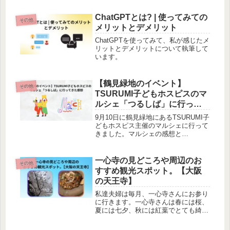
んな食べ物やブランドショップなどい
ろいろ散策できます。
ChatGPTとは? | 使ってみての
その他
メリットとデメリット
ChatGPTを使ってみて、私が感じたメ
リットとデメリットについて執筆して
います。
【鶴見緑地のイベント】
その他
TSURUMI子どもホスピスのマ
ルシェ「つるしば」に行って
きた感想
9月10日に鶴見緑地にあるTSURUMI子
どもホスピス主催のマルシェに行って
きました。マルシェの感想と
TSURUMI子どもホスピスについて執
筆しています。
一心寺の見どころや周辺のお
その他
すすめ観光スポット。【大阪
の天王寺】
私達夫婦は毎月、一心寺さんにお参り
に行きます。一心寺さんは春には桜、
夏には七夕、秋には紅葉でとても綺麗
です。また、周辺には私がおすすめす
る観光スポットがたくさんあります。