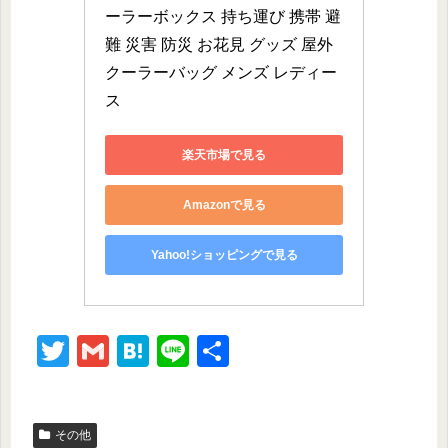
ーラーボックス 持ち運び 携帯 避
難 災害 防災 お花見 グッズ 屋外 
クーラーバッグ メンズ レディー
ス
楽天市場で見る
Amazonで見る
Yahoo!ショッピングで見る
T
G
H
Li
共
wi
m
at
n
有
tt
ail
e
e
その他
er
n