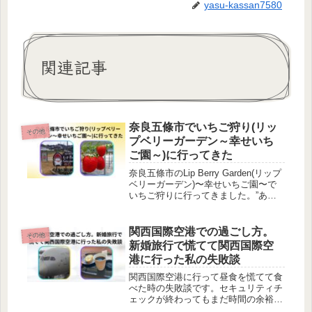
yasu-kassan7580
関連記事
奈良五條市でいちご狩り(リッ
その他
プベリーガーデン～幸せいち
ご園～)に行ってきた
奈良五條市のLip Berry Garden(リップ
ベリーガーデン)〜幸せいちご園〜で
いちご狩りに行ってきました。”あき
ひめ”、”かおりの”、”古都華”の3品種が
食べることができます。とても美味し
くて楽しかったです。
関西国際空港での過ごし方。
その他
新婚旅行で慌てて関西国際空
港に行った私の失敗談
関西国際空港に行って昼食を慌てて食
べた時の失敗談です。セキュリティチ
ェックが終わってもまだ時間の余裕が
ありました。搭乗ゲートを出るといろ