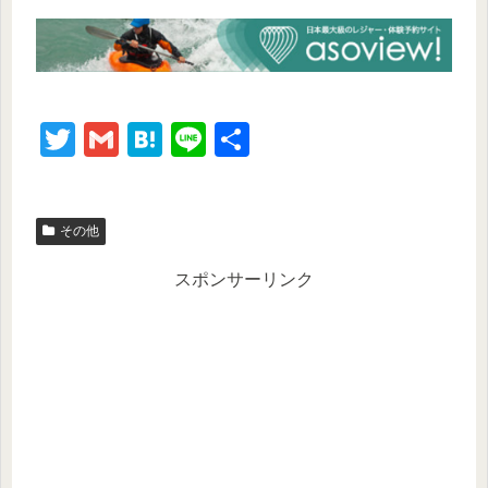
T
G
H
Li
共
wi
m
at
n
有
tt
ail
e
e
その他
er
n
a
スポンサーリンク