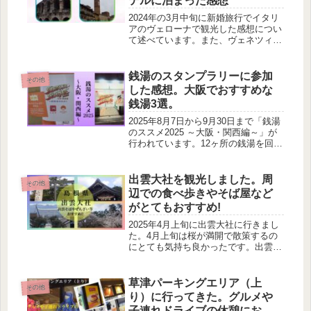
テルに泊まった感想
2024年の3月中旬に新婚旅行でイタリ
アのヴェローナで観光した感想につい
て述べています。また、ヴェネツィア
のクオリティホテル デルフィーノ
ヴェネツィアメストレというホテル宿
泊しました。ホテルについても執筆し
銭湯のスタンプラリーに参加
その他
ています。
した感想。大阪でおすすめな
銭湯3選。
2025年8月7日から9月30日まで「銭湯
のススメ2025 ～大阪・関西編～」が
行われています。12ヶ所の銭湯を回っ
てスタンプをもらい景品がもらえま
す。景品についてこの記事を読んで頂
けると少しは参考になります。
出雲大社を観光しました。周
その他
辺での食べ歩きやそば屋など
がとてもおすすめ!
2025年4月上旬に出雲大社に行きまし
た。4月上旬は桜が満開で散策するの
にとても気持ち良かったです。出雲そ
ばやぜんざいがとてもおすすめです。
神門道りなどもとてもおすすめです。
草津パーキングエリア（上
その他
り）に行ってきた。グルメや
子連れドライブの休憩におす