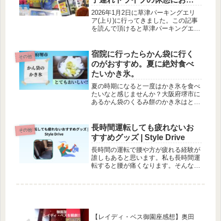
すめ
2026年1月2日に草津パーキングエリ
ア(上り)に行ってきました。この記事
を読んで頂けると草津パーキングエリ
アについて少しは参考になります。
宿院に行ったらかん袋に行く
その他
のがおすすめ。夏に絶対食べ
たいかき氷。
夏の時期になると一度はかき氷を食べ
たいなと感じませんか？大阪府堺市に
あるかん袋のくるみ餅のかき氷はとて
も美味しいです。とてもおすすめなの
で、一度、行ってみてはいかがでしょ
うか。
長時間運転しても疲れないお
その他
すすめグッズ | Style Drive
長時間の運転で腰や方が疲れる経験が
誰しもあると思います。私も長時間運
転すると腰が痛くなります。そんな
時、Style Driveというグッズに出会い
ました。これをシートに付けて運転す
ると私は腰の痛みがだいぶ改善されま
した。とてもおすすめです。
【レイディ・ベス御園座感想】奥田