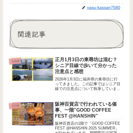
yasu-kassan7580
関連記事
正月1月3日の東尋坊は混む？
その他
シニア目線で歩いて分かった
注意点と感想
2026年1月3日に福井県の東尋坊に行
ってきました。この記事ではシニア目
線での注意点について執筆していま
す。
阪神百貨店で行われている催
その他
事、一階”GOOD COFFEE
FEST @HANSHIN”
阪神百貨店の1階で「GOOD COFFEE
FEST @HANSHIN 2025 SUMMER」
が行われています。期間限定で2025年