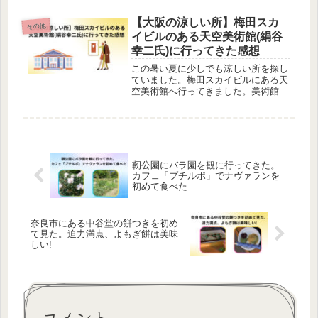
【大阪の涼しい所】梅田スカ
その他
イビルのある天空美術館(絹谷
幸二氏)に行ってきた感想
この暑い夏に少しでも涼しい所を探し
ていました。梅田スカイビルにある天
空美術館へ行ってきました。美術館で
は絹谷幸二さんの素晴らしい作品がた
くさんありました。天空カフェもおす
すめです。ぜひ、一度行く事をおすす
めします。
靭公園にバラ園を観に行ってきた。
カフェ「プチルポ」でナヴァランを
初めて食べた
奈良市にある中谷堂の餅つきを初め
て見た。迫力満点、よもぎ餅は美味
しい!
コメント