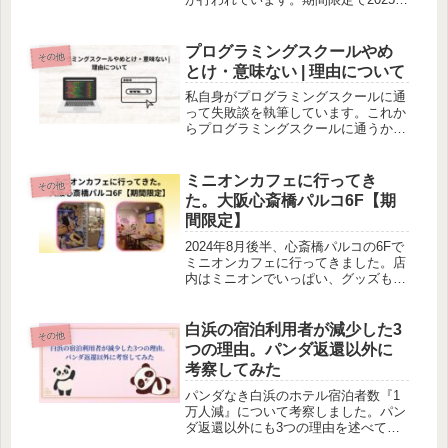
7月14日まで行われています。コーヒ
ー好きな人はとてもおすすめなイベン
トです。
プログラミングスクールやめ
その他
とけ・意味ない | 理由について
私自身がプログラミングスクールに通
って失敗談を執筆しています。これか
らプログラミングスクールに通うか迷
っている人は必見です。プログラミン
グスクールに通って少しでも失敗しな
いように参考になります。
ミニオンカフェに行ってき
その他
た。大阪心斎橋パルコ6F【期
間限定】
2024年8月後半、心斎橋パルコの6Fで
ミニオンカフェに行ってきました。店
内はミニオンでいっぱい、グッズも販
売していてミニオンファンの方はぜひ
1度、行くことおすすめします。
白浜の宿泊利用者が減少した3
その他
つの理由。パンダ返還以外に
考察してみた
パンダなき白浜のホテル宿泊者数『1
万人減』について考察しました。パン
ダ返還以外にも3つの理由を述べてい
ます。