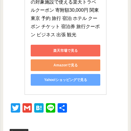
の対象施設で使える楽天トラベ
ルクーポン 寄附額30,000円 関東 
東京 予約 旅行 宿泊 ホテル クー
ポン チケット 宿泊券 旅行クーポ
ン ビジネス 出張 観光
楽天市場で見る
Amazonで見る
Yahoo!ショッピングで見る
T
G
H
Li
共
wi
m
at
n
有
tt
ail
e
e