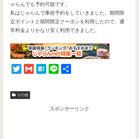
ゃらんでも予約可能です。
私はじゃらんで事前予約をしていきました。期間限
定ポイントと期間限定クーポンを利用したので、通
常料金よりかなり安く利用できました。
T
G
H
Li
共
wi
m
at
n
有
tt
ail
e
e
その他
er
n
a
スポンサーリンク