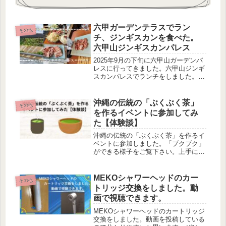
六甲ガーデンテラスでラン
その他
チ、ジンギスカンを食べた。
六甲山ジンギスカンパレス
2025年9月の下旬に六甲山ガーデンパ
レスに行ってきました。六甲山ジンギ
スカンパレスでランチをしました。こ
の記事では六甲山ガーデンパレスでラ
ンチについて執筆しています。
沖縄の伝統の「ぶくぶく茶」
その他
を作るイベントに参加してみ
た【体験談】
沖縄の伝統の「ぶくぶく茶」を作るイ
ベントに参加しました。「ブクブク」
ができる様子をご覧下さい。上手にで
きました。
MEKOシャワーヘッドのカー
その他
トリッジ交換をしました。動
画で視聴できます。
MEKOシャワーヘッドのカートリッジ
交換をしました。動画を投稿している