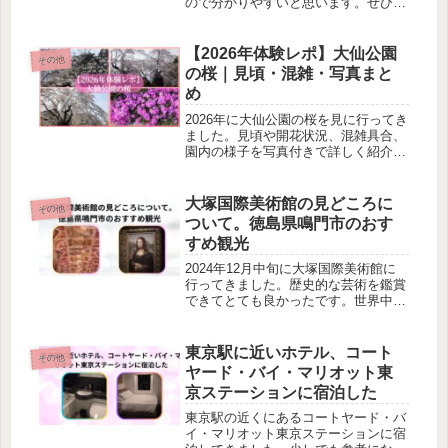
ので分かりやすいと思います。ぜひご
覧下さい。
【2026年体験レポ】大仙公園
その他
の桜｜見頃・混雑・写真まと
め
2026年に大仙公園の桜を見に行ってき
ました。見頃や開花状況、混雑具合、
園内の様子を写真付きで詳しく紹介。
これからお花見に行く方に役立つリア
ルな体験レポです。
大塚国際美術館の見どころに
その他
ついて。徳島県鳴門市のおす
すめ観光
2024年12月中旬に大塚国際美術館に
行ってきました。歴史的な芸術を鑑賞
できてとても良かったです。世界中の
遺跡や世界遺産を一度に体感できるの
で、ぜひ行かれるといいと思います。
東京駅に近いホテル、コート
その他
ヤード・バイ・マリオット東
京ステーションに宿泊した
東京駅の近くにあるコートヤード・バ
イ・マリオット東京ステーションに宿