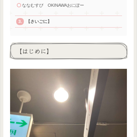
ななむすび OKINAWAおにぽー
【さいごに】
【はじめに】