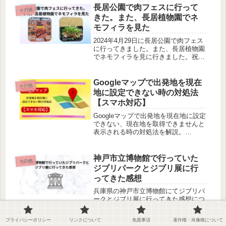
長居公園で肉フェスに行って
その他
きた。また、長居植物園でネ
モフィラを見た
2024年4月29日に長居公園で肉フェス
に行ってきました。また、長居植物園
でネモフィラを見に行きました。祝日
だったので人は多かったと思います。
長居公園には大きな公園があるし、自
然にも触れるし都会から離れてゆった
Googleマップで出発地を現在
その他
り過ごすには最適な場所です。
地に設定できない時の対処法
【スマホ対応】
Googleマップで出発地を現在地に設定
できない、現在地を取得できませんと
表示される時の対処法を解説。
Androidスマホで実際に解決した設定
方法を写真付きで紹介します。
神戸市立博物館で行っていた
その他
ジブリパークとジブリ展に行
ってきた感想
兵庫県の神戸市立博物館にてジブリパ
ークとジブリ展に行ってきた感想につ
いて執筆しています。ジブリ好きな人
は必見です。ネコバスなどとてもかわ
プライバシーポリシー
リンクについて
免責事項
著作権・肖像権について
いくて乗ることが出来ました。さつき