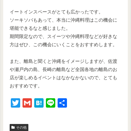
イートインスペースがとても広かったです。
ソーキソバもあって、本当に沖縄料理はこの機会に
堪能できるなと感じました。
期間限定なので、スイーツや沖縄料理などが好きな
方はぜひ、この機会にいくことをおすすめします。
また、離島と聞くと沖縄をイメージしますが、佐渡
や瀬戸内の島、長崎の離島など全国各地の離島のお
店が楽しめるイベントはなかなかないので、とても
おすすめです。
T
G
H
Li
共
wi
m
at
n
有
tt
ail
e
e
その他