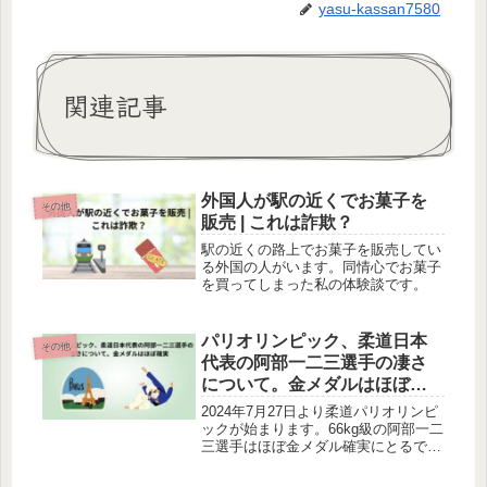
yasu-kassan7580
関連記事
外国人が駅の近くでお菓子を
その他
販売 | これは詐欺？
駅の近くの路上でお菓子を販売してい
る外国の人がいます。同情心でお菓子
を買ってしまった私の体験談です。
パリオリンピック、柔道日本
その他
代表の阿部一二三選手の凄さ
について。金メダルはほぼ確
実
2024年7月27日より柔道パリオリンピ
ックが始まります。66kg級の阿部一二
三選手はほぼ金メダル確実にとるでし
ょう。この記事では阿部選手の凄さに
ついて執筆しています。