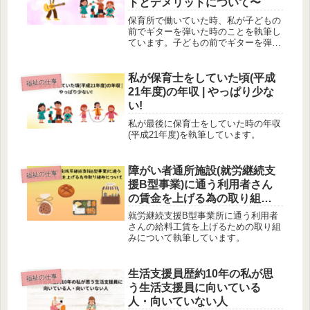
トとデメリットについて〜
保育所で働いていた時、私が子どもの
前でギターを弾いた時のことを執筆し
ています。子どもの前でギターを弾く
時の配慮やメリットとデメリットなど
をお伝えしています。
私が保育士をしていた頃(平成
福祉の仕事
21年度)の年収 | やっぱり少な
い!
私が最後に保育士をしていた時の年収
(平成21年度)を執筆しています。
障がい者通所施設(就労継続支
福祉の仕事
援B型事業)に通う利用者さん
の賃金を上げる為の取り組み
について
就労継続支援B型事業所に通う利用者
さんの給料工賃を上げるための取り組
みについて執筆しています。
生活支援員歴約10年の私が思
福祉の仕事
う生活支援員に向いている
人・向いていない人