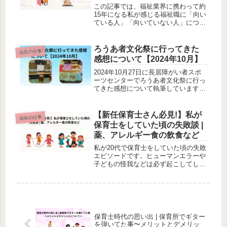
この記事では、福祉業界に携わって約
15年になる私が感じる福祉職に「向い
ている人」「向いていない人」につい
て執筆しています。
ろうあ者文化祭に行ってきた
福祉の仕事
感想について【2024年10月】
2024年10月27日に長居障がい者スポ
ーツセンターでろうあ者文化祭に行っ
てきた感想について執筆しています。
模擬店やイベント等、いろいろありま
す。1年に1回のイベントなのでぜひ興
味のある方は来年、行くことをおすす
【新任保育士さん必見!】私が
福祉の仕事
めします。
保育士をしていた頃の失敗談 |
薬、アレルギー食の飲食など
私が20代で保育士をしていた頃の失敗
エピソードです。ヒューマンエラーや
子どもの怪我などは必ず起こしてしま
う業界です。この記事を読んで少しで
も対策をねって事故が減ることを祈り
ます。保育士とは本当に責任のある大
切な仕事です。
保育士時代の思い出 | 保育所でギター
を弾いてた事〜メリットとデメリッ