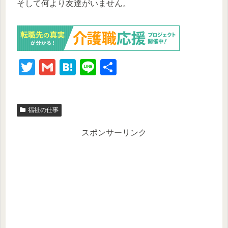
そして何より友達がいません。
T
G
H
Li
共
wi
m
at
n
有
tt
ail
e
e
福祉の仕事
er
n
a
スポンサーリンク