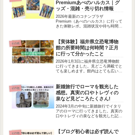
Premiumあべのハルカス｜グ
ッズ・混雑・売り切れ情報
2026年最新のコナンプラザ
Premium（あべのハルカス）に行って
きた体験レポ。混雑状況や待ち時間、
売り切れグッズ、実際に購入した商品
まで写真付きで詳しく解説します。
【実体験】福井県立恐竜博物
その他
館の所要時間は何時間？正月
に行って分かったこと
2026年1月3日に福井県立恐竜博物館
に行ってきました。見どころ満載でと
ても楽しめます。館内はとても広いの
で全てを見て回るのは2時間以上はか
かると思います。この記事を読んで頂
けると詳しく執筆しています。
新婚旅行でローマを観光した
その他
感想。真実の口やトレヴィの
泉など見どころたくさん!
2024年3月の中旬に新婚旅行でイタリ
アのローマに行ってきました。真実の
口やトレヴィの泉などを観光した記事
を執筆しています。とこに行っても見
ごたえがたくさんあります。
【ブログ初心者は必ず読んで
その他