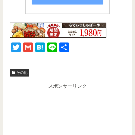
T
G
H
Li
共
wi
m
at
n
有
tt
ail
e
e
その他
er
n
a
スポンサーリンク