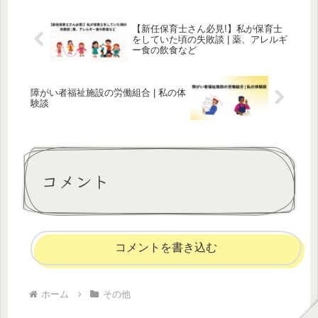
【新任保育士さん必見!】私が保育士
をしていた頃の失敗談 | 薬、アレルギ
ー食の飲食など
障がい者福祉施設の労働組合 | 私の体
験談
コメント
コメントを書き込む
ホーム
その他