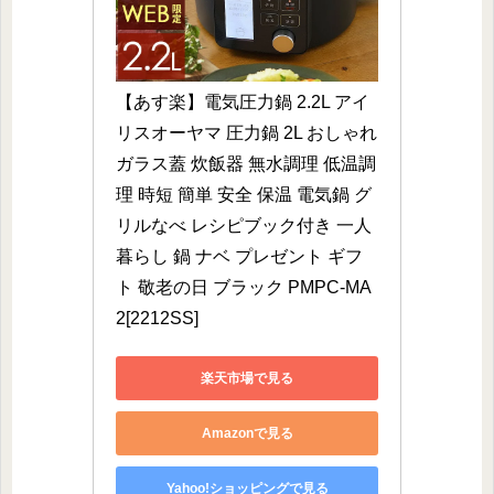
【あす楽】電気圧力鍋 2.2L アイ
リスオーヤマ 圧力鍋 2L おしゃれ 
ガラス蓋 炊飯器 無水調理 低温調
理 時短 簡単 安全 保温 電気鍋 グ
リルなべ レシピブック付き 一人
暮らし 鍋 ナベ プレゼント ギフ
ト 敬老の日 ブラック PMPC-MA
2[2212SS]
楽天市場で見る
Amazonで見る
Yahoo!ショッピングで見る