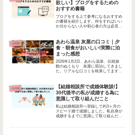
欲しい】ブログをするための
おすすめ書籍
ブログをする上で参考になるおすすめ
の書籍を紹介します。何をすればいい
か分からない人や初心者の方は必見で
す。
あわら温泉 灰屋の口コミ｜夕
その他
食・朝食がおいしい!実際に泊
まった感想
2026年1月2日、あわら温泉、伝統旅
館のぬくもり 灰屋に宿泊してきまし
た。リアルな口コミを執筆してます。
とても良い旅館なのでとてもおすすめ
できます。
【結婚相談所で成婚体験談!】
その他
30代後半の私が成婚する為に
意識して取り組んだこと
私は結婚相談所へ登録して約3ヶ月の
スピード婚で成婚しました。私自身が
成婚するまでに意識して取り組んだこ
と(相手の女性に対して)について執筆
しています。